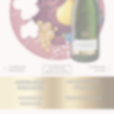
CHAMPAGNE
CHAMPAGNE
CHAMPAGNE
PRÉCÉDENT
SUIVANT
BLANC DE NOIRS
ASSEMBLAGE ET
RÉCOMPENSES ET
VINIFICATION
MÉDAILLES
ACCORDS ET
TÉLÉCHARGEMENT
MIXOLOGIE