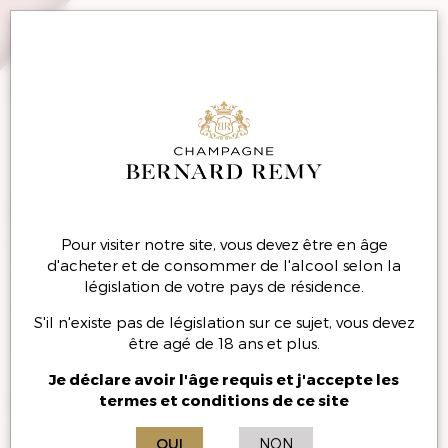
MENU
Champagne Blanc de
Pour visiter notre site, vous devez être en âge
Noirs
d'acheter et de consommer de l'alcool selon la
législation de votre pays de résidence.
La légèreté de sa jeunesse dévoile
S'il n'existe pas de législation sur ce sujet, vous devez
toute l’intensité du fruit.
être agé de 18 ans et plus.
Je déclare avoir l'âge requis et j'accepte les
termes et conditions de ce site
Vin charpenté et équilibré, ce vin
vous séduira par le fruité intense de
OUI
NON