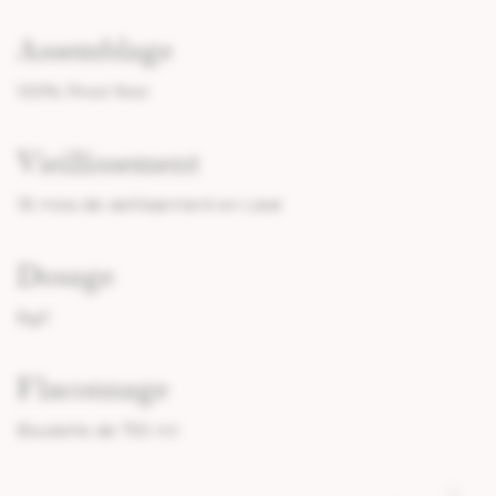
Assemblage
100% Pinot Noir
Vieillissement
18 mois de vieillissement en cave
Dosage
8g/l
Flaconnage
Bouteille de 750 ml.