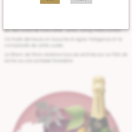
sa bouche, tout en longueur et en
délicatesse.
Champagne de caractère, au nez vif et intense, qui joue
sur des notes de fruits d’été : poire, coing, fruits confits.
Ce fruité demeure en bouche et signe l’élégance et la
complexité de cette cuvée.
Le Blanc de Noirs révélera tous ses arômes sur un filet de
biche ou une pintade forestière.