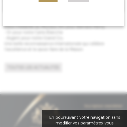
Deux médailles au Mundus Vini pour Bernard Remy :
• Or pour notre Carte Blanche
• Argent pour notre Grand Cru
Une belle reconnaissance internationale qui célèbre
l’excellence et le savoir‑faire de la Maison.
TOUTES LES ACTUALITÉS
Inscription newsletter
Contact
En poursuivant votre navigation sans
Mentions légales
modifier vos paramètres, vous
© Taktik 2021